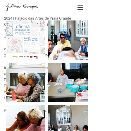
2024 | Palácio das Artes de Praia Grande
Oficina Introdução ao Bordado Livre (ProAC
13/2023)
Julian Campos
curso presencial
2 encontros (3h cada) - julho/2024
Esta oficina foi realizada como uma contrapartida do
projeto "Avesso do avesso", contemplado pelo edital
ProAC 13/2023 - Artes Visuais - Circulação de
Exposição, do Governo do Estado de São Paulo, por
meio da Secretaria da Cultura, Economia e Indústria
Criativas.
Registros dos encontros: