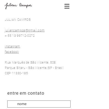
JULIAN CAMPOS
juliancampos@gmail.com
+ 55 13 99712-0272
instagram
facebook
Rua Marquês de São Vicente, 508
Parque Bitaru - São Vicente/SP - Brasil
CEP 11330-185
entre em contato