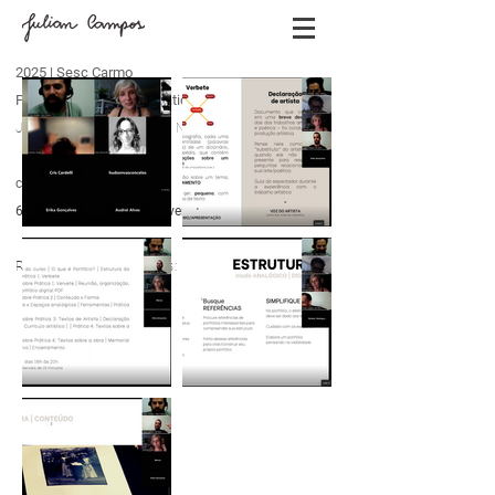
2025 | Sesc Carmo
Portfólio: Reflexões e Práticas
Julian Campos e Fabiola Notari
curso on-line
6 encontros (3h cada) - fevereiro
/2025
Registros dos encontros: