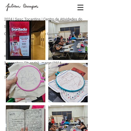
2024 | Sesc Tocantins | Centro de Atividades do
Sesc Palmas
O Uso do Bordado na Arte Contemporânea
Julian Campos
oficina presencial
3 encontros (3h cada) - março
/2024
Registros dos encontros: