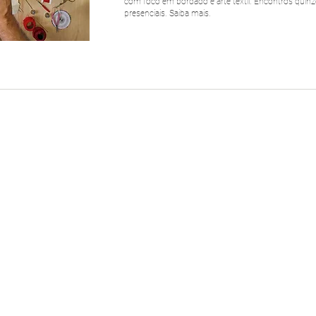
com foco em bordado e arte têxtil. Encontros quinze
presenciais. Saiba mais.