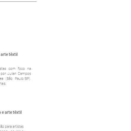
rte têxtil
istas com foco na
 por Julian Campos
a (São Paulo/SP).
mais.
arte têxtil
o para artistas