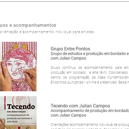
ínuos e acompanhamentos
orientação e acompanhamento individual para artistas
Grupo Entre Pontos
Grupo de estudos e produção em bordado e a
com Julian Campos
Grupo contínuo de acompanhamento para art
produção em bordado e arte têxtil. Coordenado
dentro da programação da Casa Contemporâne
Encontros quinzenais - on-line e presenciais. Saiba 
Tecendo com Julian Campos
Acompanhamento de produção em bordado e 
com Julian Campos
Orientações/acompanhamento individual de produçã