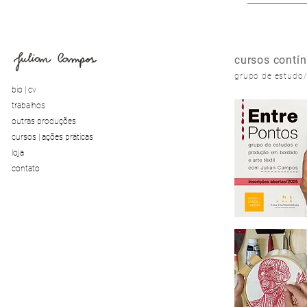
cursos cont
grupo de estudo/
bio | cv
trabalhos
outras produções
cursos | ações práticas
loja
contato