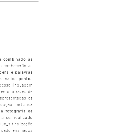
re combinado às
tes conhecerão as
gens e palavras
ensinados
pontos
 dessa linguagem
ento, através de
 apresentadas às
ução artística
a fotografia de
a ser realizado
lun_s finalização
ordado ensinados