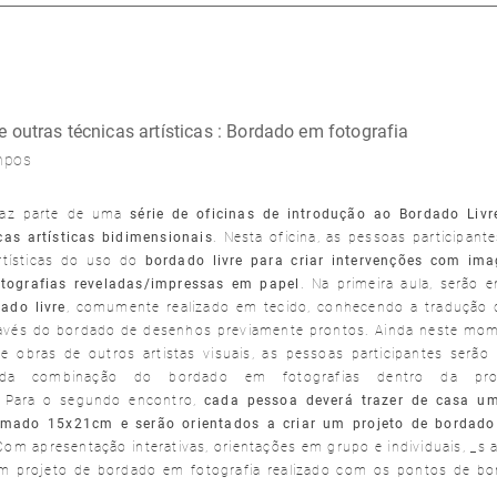
e outras técnicas artísticas : Bordado em fotografia
mpos
faz parte de uma
série de oficinas de introdução ao Bordado Liv
cas artísticas bidimensionais
. Nesta oficina, as pessoas participan
rtísticas do uso do
bordado livre para criar intervenções com ima
tografias reveladas/impressas em papel
. Na primeira aula, serão 
ado livre
, comumente realizado em tecido, conhecendo a tradução
ravés do bordado de desenhos previamente prontos. Ainda neste mom
e obras de outros artistas visuais, as pessoas participantes serão
s da combinação do bordado em fotografias dentro da prod
 Para o segundo encontro,
cada pessoa deverá trazer de casa um
mado 15x21cm e serão orientados a criar um projeto de bordado 
Com apresentação interativas, orientações em grupo e individuais, _s a
m projeto de bordado em fotografia realizado com os pontos de b