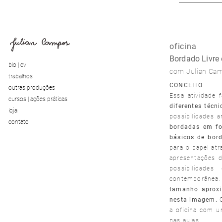
oficina
Bordado Livre 
bio | cv
com Julian Ca
trabalhos
CONCEITO
outras produções
Essa atividade 
cursos | ações práticas
diferentes técni
loja
possibilidades a
contato
bordadas em fo
básicos de bord
para o papel at
apresentações d
possibilidade
contemporânea.
tamanho aproxi
nesta imagem.
a oficina com u
nas aulas.