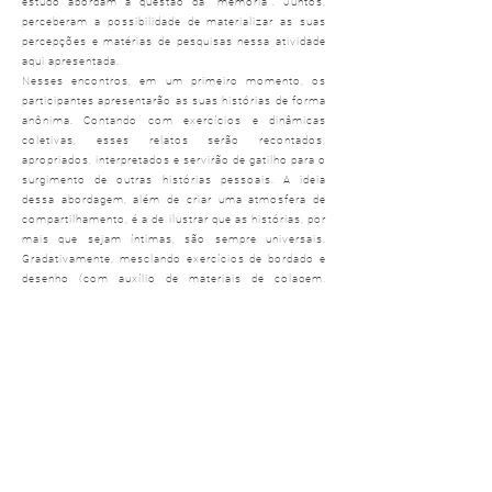
estudo abordam a questão da "memória". Juntos,
perceberam a possibilidade de materializar as suas
percepções e matérias de pesquisas nessa atividade
aqui apresentada.
Nesses encontros, em um primeiro momento, os
participantes apresentarão as suas histórias de forma
anônima. Contando com exercícios e dinâmicas
coletivas, esses relatos serão recontados,
apropriados, interpretados e servirão de gatilho para o
surgimento de outras histórias pessoais. A ideia
dessa abordagem, além de criar uma atmosfera de
compartilhamento, é a de ilustrar que as histórias, por
mais que sejam íntimas, são sempre universais.
Gradativamente, mesclando exercícios de bordado e
desenho (com auxílio de materiais de colagem,
carimbos e outros), o participante criará uma
solução visual para sua história pessoal que será
bordado e finalizado como um pequeno quadro. Como
dito pela antropóloga, escritora, editora e professora
Lilia Moritz Schwarcz no prefácio do livro "Bordar a
Vida" (ACTC, 2018), "O ato de bordar lembra o
exercício da paciência, assim como se associa à ideia
primeira de curar, em seu sentido mais amplo e
abrangente. Cura, nesse sentido, é gesto de cuidar,
amparar e dedicar, como o próprio ato do bordado