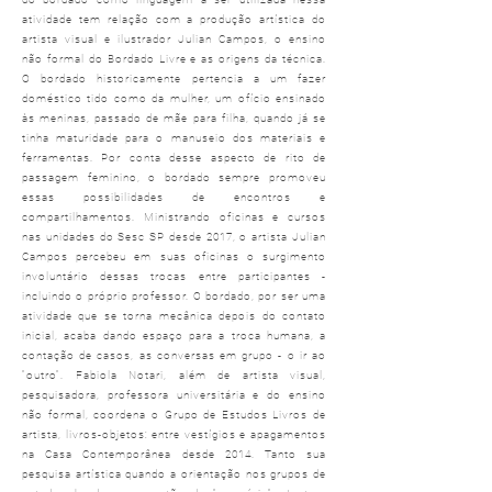
atividade tem relação com a produção artística do
artista visual e ilustrador Julian Campos, o ensino
não formal do Bordado Livre e as origens da técnica.
O bordado historicamente pertencia a um fazer
doméstico tido como da mulher, um ofício ensinado
às meninas, passado de mãe para filha, quando já se
tinha maturidade para o manuseio dos materiais e
ferramentas. Por conta desse aspecto de rito de
passagem feminino, o bordado sempre promoveu
essas possibilidades de encontros e
compartilhamentos. Ministrando oficinas e cursos
nas unidades do Sesc SP desde 2017, o artista Julian
Campos percebeu em suas oficinas o surgimento
involuntário dessas trocas entre participantes -
incluindo o próprio professor. O bordado, por ser uma
atividade que se torna mecânica depois do contato
inicial, acaba dando espaço para a troca humana, a
contação de casos, as conversas em grupo - o ir ao
"outro". Fabiola Notari, além de artista visual,
pesquisadora, professora universitária e do ensino
não formal, coordena o Grupo de Estudos Livros de
artista, livros-objetos: entre vestígios e apagamentos
na Casa Contemporânea desde 2014. Tanto sua
pesquisa artística quando a orientação nos grupos de