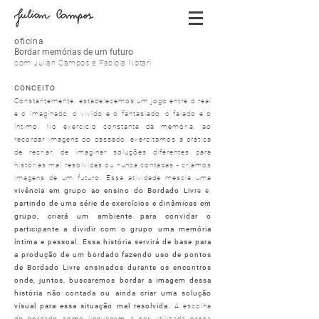
oficina
Bordar memórias de um futuro
com Julian Campos e Fabiola Notari
CONCEITO
Constantemente, estabelecemos um jogo entre o real
e o imaginado, o vivido e o fantasiado, o falado e o
íntimo. No exercício constante da memória, ao
recordar imagens do passado, exercitamos a prática
de recriar, de imaginar soluções diferentes para
histórias mal resolvidas ou nunca contadas - criamos
imagens de um futuro. Essa atividade mescla uma
vivência em grupo ao ensino do Bordado Livr
e e,
partindo de uma série de exercícios e dinâmicas em
grupo, criará um ambiente para convidar o
participante a dividir com o grupo uma memória
íntima e pessoal. Essa história servirá de base para
a produção de um bordado fazendo uso de pontos
de Bordado Livre ensinados durante os encontros
onde, juntos, buscaremos bordar a imagem dessa
história não contada ou ainda criar uma solução
visual para essa situação mal resolvida.
A escolha
do bordado como linguagem a ser utilizada nessa