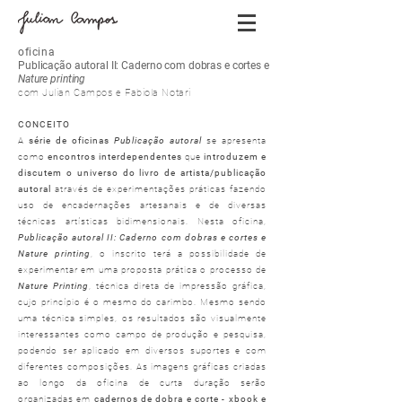
oficina
Publicação autoral II: Caderno com dobras e cortes e
Nature printing
com Julian Campos e Fabiola Notari
CONCEITO
A
série de oficinas
Publicação autoral
se apresenta
como
encontros interdependentes
que
introduzem e
discutem o universo do livro de artista/publicação
autoral
através de experimentações práticas fazendo
uso de encadernações artesanais e de diversas
técnicas artísticas bidimensionais. Nesta oficina,
Publicação autoral II: Caderno com dobras e cortes e
Nature printing
, o inscrito terá a possibilidade de
experimentar em uma proposta prática o processo de
Nature Printing
, técnica direta de impressão gráfica,
cujo princípio é o mesmo do carimbo. Mesmo sendo
uma técnica simples, os resultados são visualmente
interessantes como campo de produção e pesquisa,
podendo ser aplicado em diversos suportes e com
diferentes composições. As imagens gráficas criadas
ao longo da oficina de curta duração serão
organizadas em
cadernos de dobra e corte - xbook e