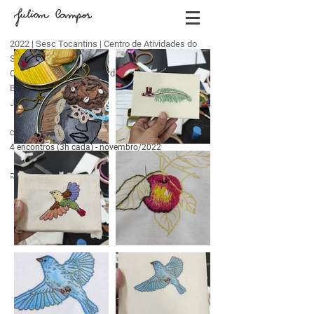
2022 | Sesc Tocantins | Centro de Atividades do
Sesc Palmas
Oficina Introdução ao Bordado Livre: Quadrinhos
Bordados
Julian Campos
curso presencial
4 encontros (3h cada) - novembro
/2022
Registros dos encontros: