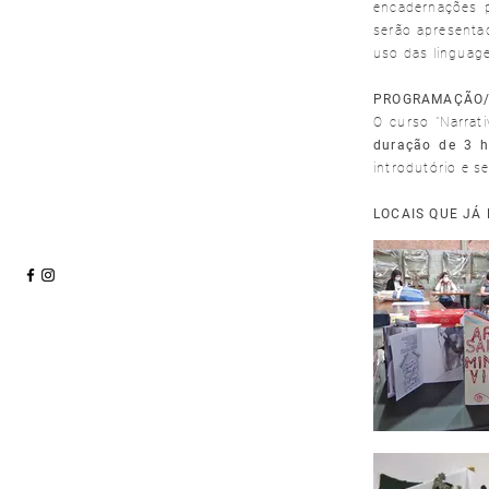
encadernações 
serão apresentad
uso das linguag
PROGRAMAÇÃO
O curso "Narrat
duração de 3 h
introdutório e 
LOCAIS QUE JÁ