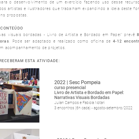
para o desenvolvimento de um exercício fazendo uso desse recurso
os artistas e ilustradores que trabalham expandindo a ideia deste f
ens propostas.
/CONTEÚDO
ivas visuais bordadas - Livro de Artista e Bordado em Papel" prevê
oras
. Pode ser adaptado e realizado como oficina de
4-12 encont
sem acompanhamento de projetos.
 RECEBERAM ESTA ATIVIDADE:
2022 | Sesc Pompeia
curso presencial
Livro de Artista e Bordado em Papel:
Narrativas Visuais Bordadas
Julian Campos e Fabiola Notari
3 encontros
(6h cada) - agosto-setembro/2022