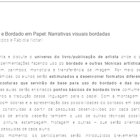
ta e Bordado em Papel: Narrativas visuais bordadas
pos e Fabiola Notari
nta e discute o
universo do livro/publicação de artista
onde o p
experimentações fazendo uso do
bordado e outras técnicas artísti
em, carimbos, monotipia e transferência de imagem. Por meio d
nâmicas, os alunos serão
estimulados a desenvolver formatos diferen
costuras que servirão de base para uso do bordado e das out
as aulas, serão ensinados
pontos básicos de bordado livre
, comumen
endo a tradução dessa linguagem para o papel. Com a montagem
 com dobras e a apresentação das possibilidades do bordado em pap
o construídas a partir de pesquisas desenvolvidas por cada parti
vros de artista, caberão também o uso de outras técnicas possí
– pintura, estampagem, frotagem e outras – que serão orient
 pesquisas de cada aluno.
 momento, os participantes serão introduzidos brevemente