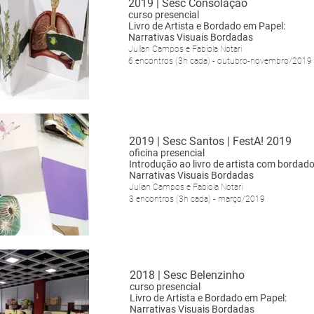
2019 | Sesc Consolação
curso presencial
Livro de Artista e Bordado em Papel:
Narrativas Visuais Bordadas
Julian Campos e Fabiola Notari
6 encontros
(3h cada) -
outubro-novembro/2019
2019 | Sesc Santos | FestA! 2019
oficina presencial
Introdução ao livro de artista com bordad
Narrativas Visuais Bordadas
Julian Campos e Fabiola Notari
3 encontros (3h cada) -
março/2019
2018 | Sesc Belenzinho
curso presencial
Livro de Artista e Bordado em Papel:
Narrativas Visuais Bordadas