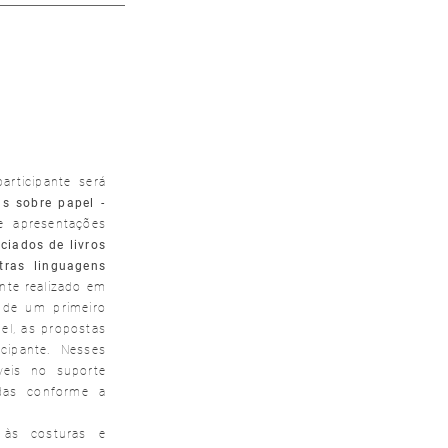
articipante será
cas sobre papel
-
e apresentações
ciados de livros
ras linguagens
te realizado em
 de um primeiro
el, as propostas
cipante. Nesses
veis no suporte
adas conforme a
 às costuras e