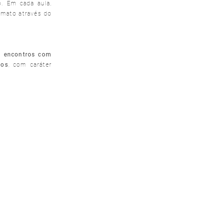
. Em cada aula,
ormato através do
8 encontros com
ros
, com caráter