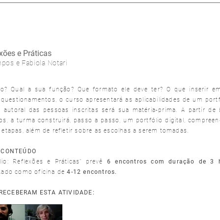
exões e Práticas
pos e Fabiola Notari
io? Qual a sua função? Que formato ele deve ter? O que inserir 
questionamentos, o curso apresentará as aplicabilidades de um portfó
 autoral das pessoas inscritas será sua matéria-prima. A partir de 
cos, a turma construirá, passo a passo, um portfólio digital, compr
 etapas, além de refletir sobre as escolhas a serem tomadas.
/CONTEÚDO
lio: Reflexões e Práticas" prevê
6 encontros com duração de 3 
izado como oficina de
4-12 encontros.
 RECEBERAM ESTA ATIVIDADE: