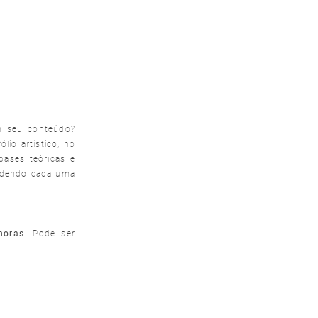
em seu conteúdo?
lio artístico, no
bases teóricas e
eendendo cada uma
horas
. Pode ser