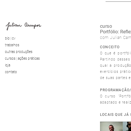
curso
Portfólio: Refl
com Julian Cam
bio | cv
trabalhos
CONCEITO
outras produções
O que é portfól
cursos | ações práticas
Partindo desses 
loja
qual a produção
exercícios práti
contato
de suas partes e
PROGRAMAÇÃO
O curso "Portfó
adaptado e real
LOCAIS QUE JÁ