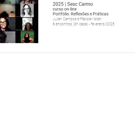
2025 | Sesc Carmo
curso on-line
Portfólio: Reflexões e Práticas
Julian Campos e Fabiola Notari
6 encontros (3h cada) - fevereiro/2025